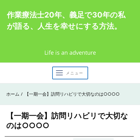
Skip
作業療法士20年、義足で30年の私
to
が語る、人生を幸せにする方法。
content
Life is an adventure
メニュー
ホーム
【一期一会】訪問リハビリで大切なのは○○○○
【一期一会】訪問リハビリで大切な
のは○○○○