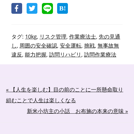
タグ:
10kg
,
リスク管理
,
作業療法士
,
先の見通
し
,
周囲の安全確認
,
安全運転
,
挑戦
,
無事故無
違反
,
能力把握
,
訪問リハビリ
,
訪問作業療法
投
« 【人生を楽しむ】目の前のことに一所懸命取り
稿
組むことで人生は楽しくなる
ナ
新米小坊主の小話 お布施の本来の意味 »
ビ
ゲ
ー