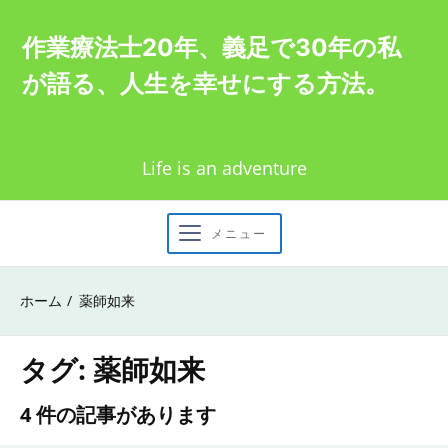
Skip
作業療法士20年、義足で30年の私
to
が語る、人生を幸せにする方法。
content
Life is an adventure
メニュー
ホーム
薬師如来
タグ:
薬師如来
4 件の記事があります