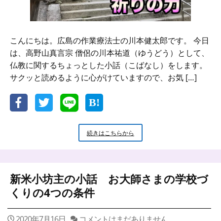
こんにちは。広島の作業療法士の川本健太郎です。 今日
は、高野山真言宗 僧侶の川本祐道（ゆうどう）として、
仏教に関するちょっとした小話（こばなし）をします。
サクッと読めるように心がけていますので、お気 […]
新
続きはこちらから
米
小
坊
主
新米小坊主の小話 お大師さまの学校づ
の
小
くりの4つの条件
話
三
鈷
2020年7月16日
コメントはまだありません