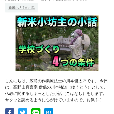
杵
新米小坊主の小話
の
意
味
と
祈
り
の
力
こんにちは。広島の作業療法士の川本健太郎です。 今日
は、高野山真言宗 僧侶の川本祐道（ゆうどう）として、
仏教に関するちょっとした小話（こばなし）をします。
サクッと読めるように心がけていますので、お気 […]