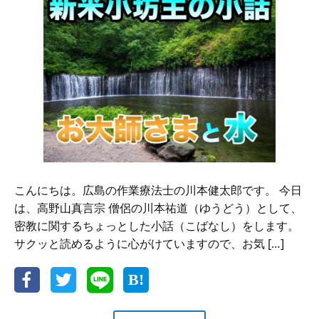
説
く
病
気
の
原
因
と
治
療
法
と
は
こんにちは。広島の作業療法士の川本健太郎です。 今日
は、高野山真言宗 僧侶の川本祐道（ゆうどう）として、
密教に関するちょっとした小話（こばなし）をします。
サクッと読めるように心がけていますので、お気 […]