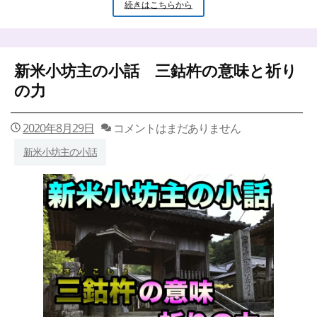
新
続きはこちらから
米
小
坊
主
新米小坊主の小話 三鈷杵の意味と祈り
の
小
の力
話
お
大
2020年8月29日
コメントはまだありません
師
新米小坊主の小話
さ
ま
と
水
と
の
関
係