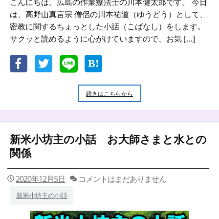
こんにちは。広島の作業療法士の川本健太郎です。 今日
は、高野山真言宗 僧侶の川本祐道（ゆうどう）として、
密教に関するちょっとした小話（こばなし）をします。
サクッと読めるように心がけていますので、お気 […]
新
続きはこちらから
米
小
坊
主
新米小坊主の小話 お大師さまと水との
の
小
関係
話
お
大
2020年12月5日
コメントはまだありません
師
新米小坊主の小話
さ
ま
が