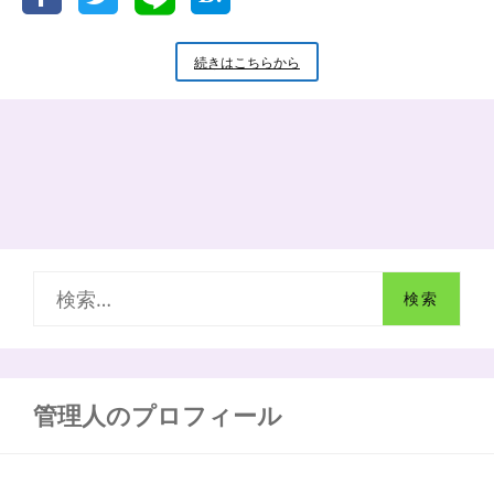
新
続きはこちらから
米
小
坊
主
の
小
話
お
大
師
検
さ
ま
索
の
学
:
校
づ
管理人のプロフィール
く
り
の
4