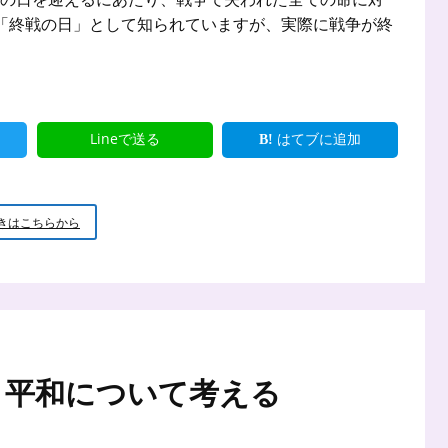
に「終戦の日」として知られていますが、実際に戦争が終
Lineで送る
はてブに追加
終
きはこちらから
戦
の
日
て 平和について考える