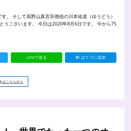
です。 そして高野山真言宗僧侶の川本祐道（ゆうどう）
ございます。 今日は2020年8月6日です。 今から75
Lineで送る
はてブに追加
8
きはこちらから
月
6
日
に
思
い
を
寄