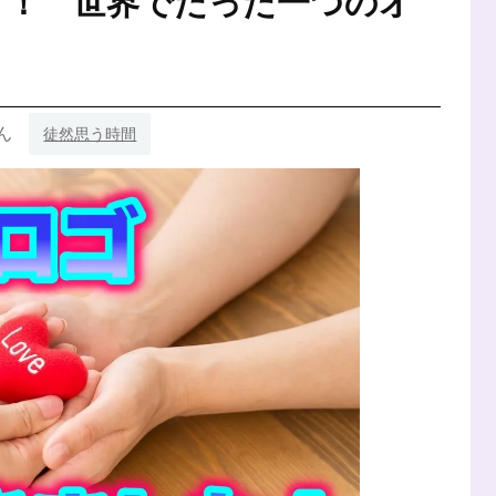
く！ 世界でたった一つのオ
せ
て
平
和
に
つ
い
ん
徒然思う時間
て
考
え
る