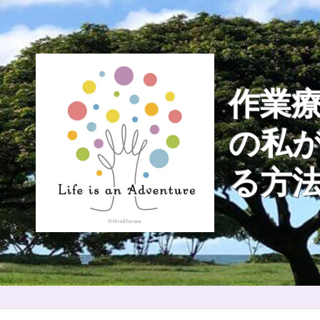
Skip
to
content
作業療
の私
る方