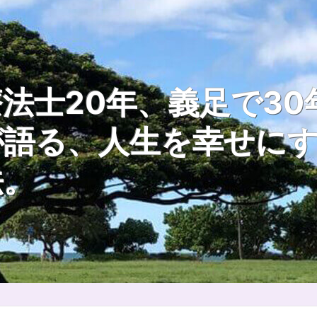
法士20年、義足で30
が語る、人生を幸せに
法。