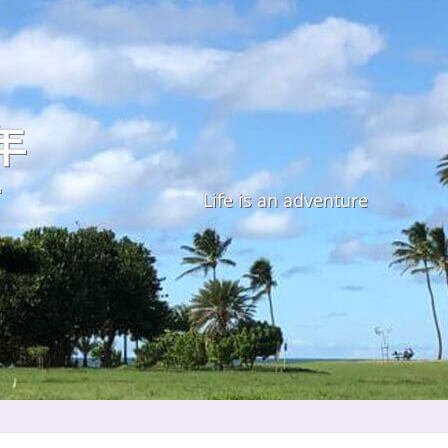
年
す
Life is an adventure