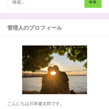
を
通
索
じ
て
:
智
慧
管理人のプロフィール
と
慈
悲
と
神
秘
の
力
を
得
る
こんにちは川本健太郎です。