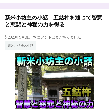
人
間
関
新米小坊主の小話 五鈷杵を通じて智慧
係】
逆
と慈悲と神秘の力を得る
境
は
人
2020年9月3日
コメントはまだありません
を
新米小坊主の小話
強
く
す
る！
忍
耐
力
を
身
に
つ
け
る
３