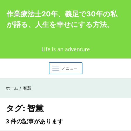
Skip
作業療法士20年、義足で30年の私
to
が語る、人生を幸せにする方法。
content
Life is an adventure
メニュー
ホーム
智慧
タグ:
智慧
3 件の記事があります