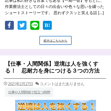
記事は私の好きな言葉でもある【一期一会】をもとに、
作業療法士としての日々の出会いや色々な思いを綴った
ショートストーリーです。 思わずクスッと笑える話 […]
【一
続きはこちらから
期
一
会】
し
【仕事・人間関係】逆境は人を強くす
て
あ
る！ 忍耐力を身につける３つの方法
げ
る
｜
2021年2月27日
コメントはまだありません
し
仕事や人間関係で役立つ時間
て
も
ら
う