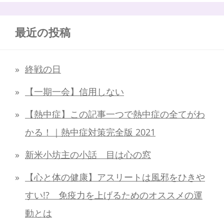
最近の投稿
終戦の日
【一期一会】信用しない
【熱中症】この記事一つで熱中症の全てがわ
かる！｜熱中症対策完全版 2021
新米小坊主の小話 目は心の窓
【心と体の健康】アスリートは風邪をひきや
すい!? 免疫力を上げるためのオススメの運
動とは