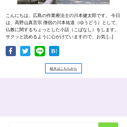
つ
の
方
こんにちは。広島の作業療法士の川本健太郎です。 今日
法
は、高野山真言宗 僧侶の川本祐道（ゆうどう）として、
仏教に関するちょっとした小話（こばなし）をします。
サクッと読めるように心がけていますので、お気 […]
新
続きはこちらから
米
小
坊
主
の
小
話
五
鈷
杵
検