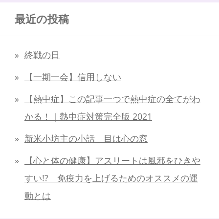
最近の投稿
終戦の日
【一期一会】信用しない
【熱中症】この記事一つで熱中症の全てがわ
かる！｜熱中症対策完全版 2021
新米小坊主の小話 目は心の窓
【心と体の健康】アスリートは風邪をひきや
すい!? 免疫力を上げるためのオススメの運
動とは