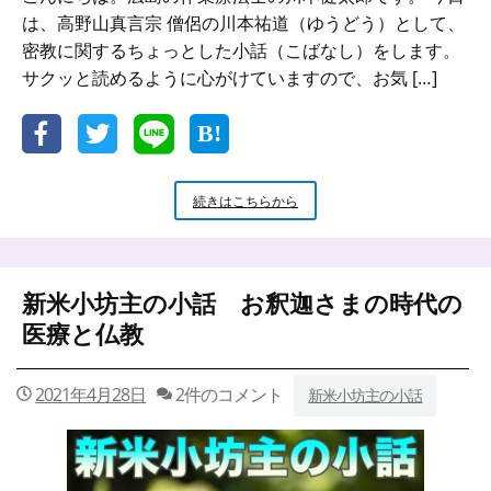
は、高野山真言宗 僧侶の川本祐道（ゆうどう）として、
密教に関するちょっとした小話（こばなし）をします。
サクッと読めるように心がけていますので、お気 […]
新
続きはこちらから
米
小
坊
主
新米小坊主の小話 お釈迦さまの時代の
の
小
医療と仏教
話
目
は
2021年4月28日
2件のコメント
新米小坊主の小話
心
の
窓