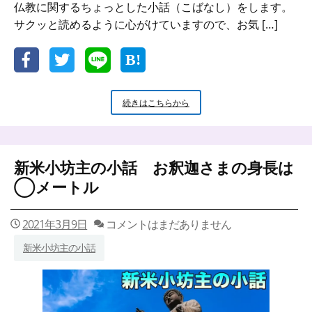
仏教に関するちょっとした小話（こばなし）をします。
サクッと読めるように心がけていますので、お気 […]
新
続きはこちらから
米
小
坊
主
新米小坊主の小話 お釈迦さまの身長は
の
小
◯メートル
話
誰
に
2021年3月9日
コメントはまだありません
対
新米小坊主の小話
し
て
拝
む
の