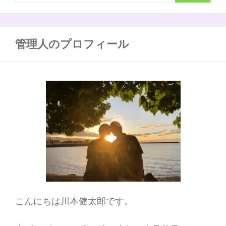
ョ
索
掛
け
ン
:
の
秘
管理人のプロフィール
密
こんにちは川本健太郎です。