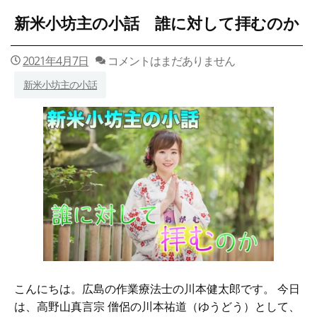
主
新米小坊主の小話 誰に対して拝むのか
の
小
話
2021年4月7日
コメントはまだありません
お
釈
新米小坊主の小話
迦
さ
ま
の
時
代
の
医
療
と
仏
教
こんにちは。広島の作業療法士の川本健太郎です。 今日
は、高野山真言宗 僧侶の川本祐道（ゆうどう）として、