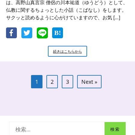
は、高野山真言宗 僧侶の川本祐道（ゆうどう）として、
仏教に関するちょっとした小話（こばなし）をします。
サクッと読めるように心がけていますので、お気 […]
新
続きはこちらから
米
小
坊
主
投
の
1
2
3
Next »
稿
小
話
ナ
お
ビ
地
蔵
ゲ
さ
ー
ま
の
検
シ
前