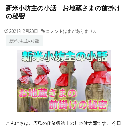
主
新米小坊主の小話 お地蔵さまの前掛け
の
小
の秘密
話
お
釈
2021年2月23日
コメントはまだありません
迦
新米小坊主の小話
さ
ま
の
身
長
は
◯
メ
ー
ト
ル
こんにちは。広島の作業療法士の川本健太郎です。 今日