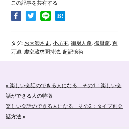
この記事を共有する
タグ:
お大師さま
,
小坊主
,
御厨人窟
,
御厨窟
,
百
万遍
,
虚空蔵求聞持法
,
超記憶術
投
« 楽しい会話のできる人になる その1：楽しい会
稿
話ができる人の特徴
ナ
楽しい会話のできる人になる その2：タイプ別会
ビ
ゲ
話方法 »
ー