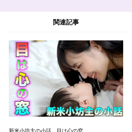
シ
ョ
ン
関連記事
新米小坊主の小話 目は心の窓