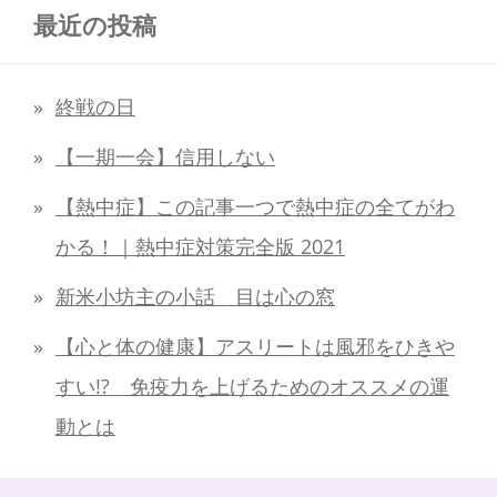
最近の投稿
終戦の日
【一期一会】信用しない
【熱中症】この記事一つで熱中症の全てがわ
かる！｜熱中症対策完全版 2021
新米小坊主の小話 目は心の窓
【心と体の健康】アスリートは風邪をひきや
すい!? 免疫力を上げるためのオススメの運
動とは