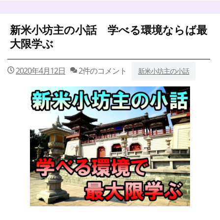
小
坊
主
新米小坊主の小話 学べる環境ならば最
の
小
大限学ぶ
話
伝
承
2020年4月12日
2件のコメント
新米小坊主の小話
に
期
間
は
関
係
な
い