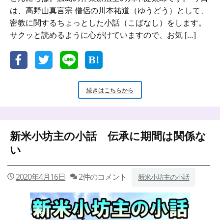
は、高野山真言宗 僧侶の川本祐道（ゆうどう）として、
密教に関するちょっとした小話（こばなし）をします。
サクッと読めるように心がけていますので、お気 […]
新
続きはこちらから
米
小
坊
主
新米小坊主の小話 伝承に期間は関係な
の
小
い
話
目
は
2020年4月16日
2件のコメント
新米小坊主の小話
心
の
窓