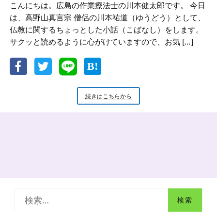
こんにちは。広島の作業療法士の川本健太郎です。 今日
は、高野山真言宗 僧侶の川本祐道（ゆうどう）として、
仏教に関するちょっとした小話（こばなし）をします。
サクッと読めるように心がけていますので、お気 […]
新
続きはこちらから
米
小
坊
主
の
小
話
学
べ
る
検
環
境
索
な