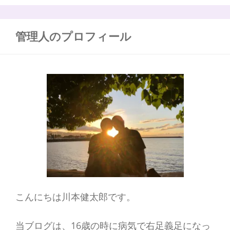
ら
:
ば
最
管理人のプロフィール
大
限
学
ぶ
こんにちは川本健太郎です。
当ブログは、16歳の時に病気で右足義足になっ