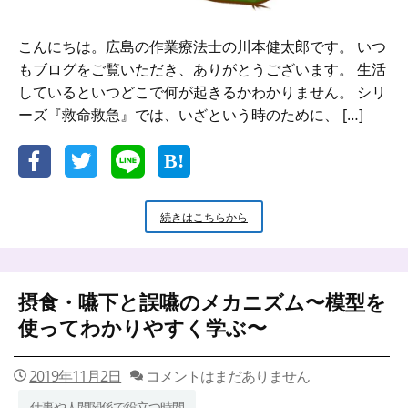
こんにちは。広島の作業療法士の川本健太郎です。 いつ
もブログをご覧いただき、ありがとうございます。 生活
しているといつどこで何が起きるかわかりません。 シリ
ーズ『救命救急』では、いざという時のために、 […]
気
続きはこちらから
道
に
何
か
摂食・嚥下と誤嚥のメカニズム〜模型を
が
入
使ってわかりやすく学ぶ〜
っ
て
し
2019年11月2日
コメントはまだありません
ま
仕事や人間関係で役立つ時間
っ