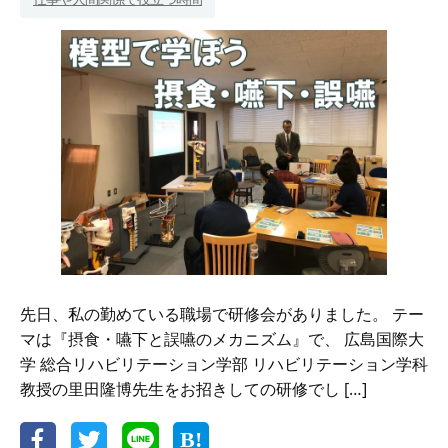
た！
異
物
に
よ
る
窒
息
へ
の
対
応
方
法
先日、私の勤めている職場で研修会がありました。 テー
マは『摂食・嚥下と誤嚥のメカニズム』で、 広島国際大
学 総合リハビリテーション学部 リハビリテーション学科
教授の里田隆博先生をお招きしての研修でし […]