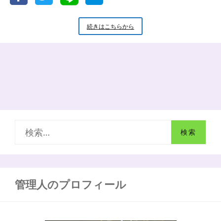
摂
続きはこちらから
食・
嚥
下
と
誤
嚥
の
メ
カ
ニ
検
ズ
ム〜
索
模
型
:
を
使
管理人のプロフィール
っ
て
わ
か