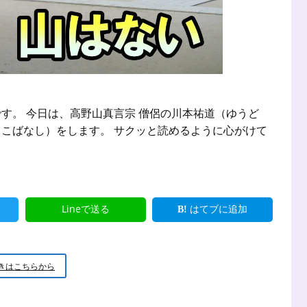
す。 今日は、高野山真言宗 僧侶の川本祐道（ゆうど
こばなし）をします。 サクッと読めるように心がけて
Lineで送る
はてブに追加
新
きはこちらから
米
小
坊