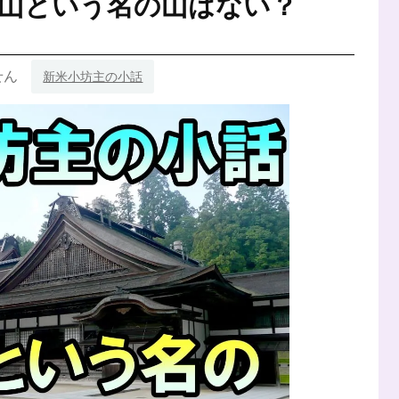
山という名の山はない？
教
と
蓮
の
花
せん
新米小坊主の小話