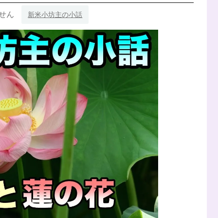
せん
新米小坊主の小話