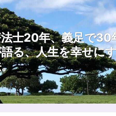
法士20年、義足で30
が語る、人生を幸せに
法。