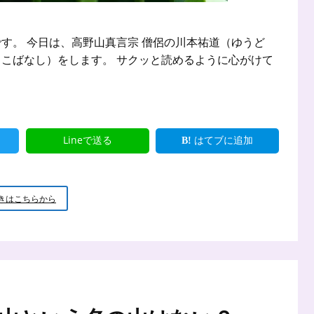
す。 今日は、高野山真言宗 僧侶の川本祐道（ゆうど
こばなし）をします。 サクッと読めるように心がけて
Lineで送る
はてブに追加
新
きはこちらから
米
小
坊
主
の
小
話
仏