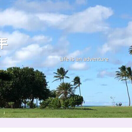
年
す
Life is an adventure