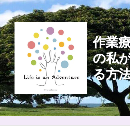
Skip
to
content
作業療
の私
る方