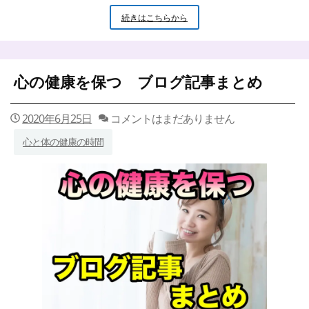
血
続きはこちらから
管
力
を
高
心の健康を保つ ブログ記事まとめ
め
て
熱
2020年6月25日
コメントはまだありません
中
症
心と体の健康の時間
を
予
防
し
よ
う！