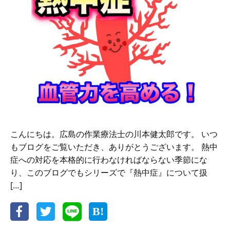
疫
力
ア
ッ
プ
｜
ス
ト
レ
ス
を
た
め
な
こんにちは。広島の作業療法士の川本健太郎です。 いつ
い
もブログをご覧いただき、ありがとうございます。 熱中
笑
症への対応を本格的に行わなければならない季節にな
い
の
り、このブログでもシリーズで『熱中症』について扱
力
[…]