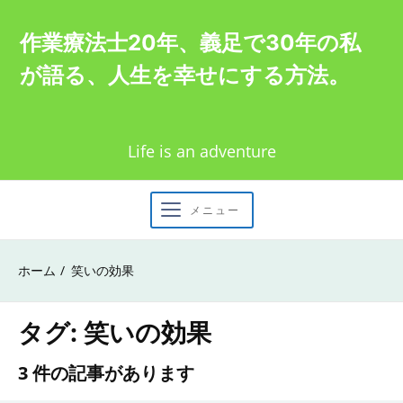
Skip
作業療法士20年、義足で30年の私
to
が語る、人生を幸せにする方法。
content
Life is an adventure
メニュー
ホーム
笑いの効果
タグ:
笑いの効果
3 件の記事があります