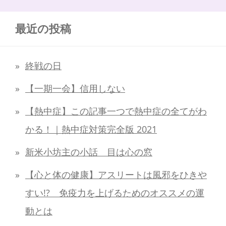
最近の投稿
終戦の日
【一期一会】信用しない
【熱中症】この記事一つで熱中症の全てがわ
かる！｜熱中症対策完全版 2021
新米小坊主の小話 目は心の窓
【心と体の健康】アスリートは風邪をひきや
すい!? 免疫力を上げるためのオススメの運
動とは