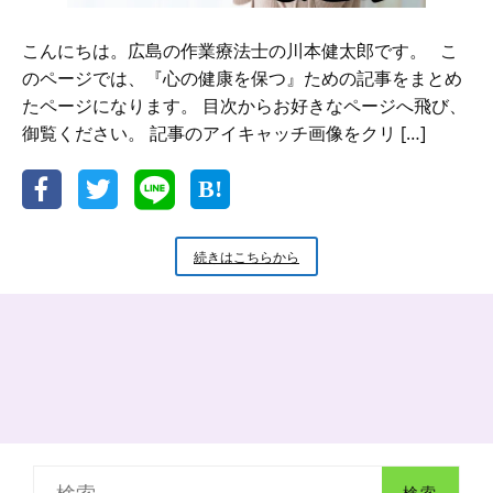
こんにちは。広島の作業療法士の川本健太郎です。 こ
のページでは、『心の健康を保つ』ための記事をまとめ
たページになります。 目次からお好きなページへ飛び、
御覧ください。 記事のアイキャッチ画像をクリ […]
心
続きはこちらから
の
健
康
を
保
つ
ブ
ロ
グ
記
検
事