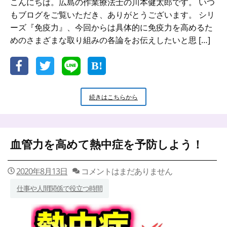
こんにちは。広島の作業療法士の川本健太郎です。 いつ
もブログをご覧いただき、ありがとうございます。 シリ
ーズ『免疫力』、今回からは具体的に免疫力を高めるた
めのさまざまな取り組みの各論をお伝えしたいと思 […]
【心
続きはこちらから
と
体
の
健
血管力を高めて熱中症を予防しよう！
康】
し
っ
2020年8月13日
コメントはまだありません
か
り
仕事や人間関係で役立つ時間
笑
っ
て
免