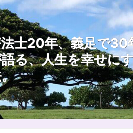
法士20年、義足で30
が語る、人生を幸せに
法。