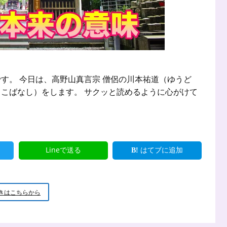
す。 今日は、高野山真言宗 僧侶の川本祐道（ゆうど
こばなし）をします。 サクッと読めるように心がけて
Lineで送る
はてブに追加
新
きはこちらから
米
小
坊