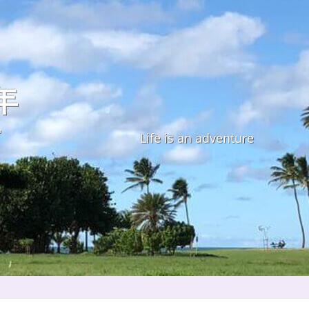
年
す
Life is an adventure