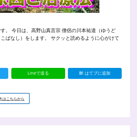
す。 今日は、高野山真言宗 僧侶の川本祐道（ゆうど
こばなし）をします。 サクッと読めるように心がけて
Lineで送る
はてブに追加
新
きはこちらから
米
小
坊
主
の
小