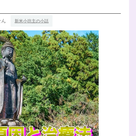
せん
新米小坊主の小話