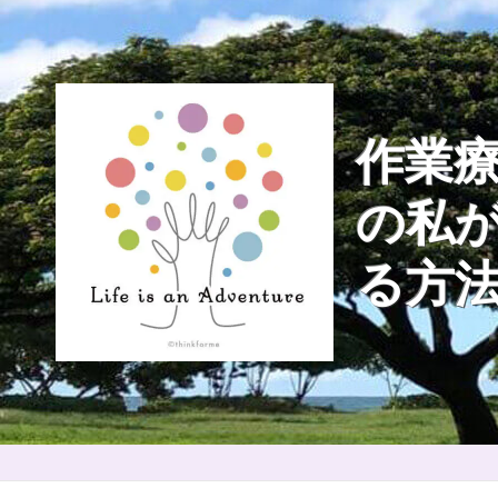
Skip
to
content
作業療
の私
る方