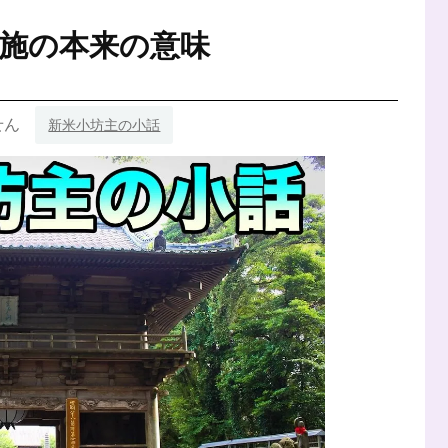
話
お
施の本来の意味
大
師
さ
ま
が
せん
新米小坊主の小話
説
く
病
気
の
原
因
と
治
療
法
と
は