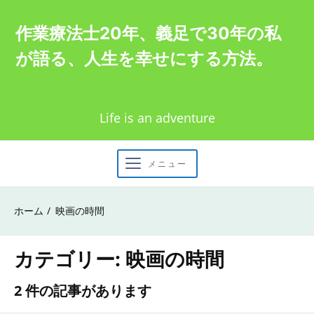
Skip
作業療法士20年、義足で30年の私
to
が語る、人生を幸せにする方法。
content
Life is an adventure
メニュー
ホーム
映画の時間
カテゴリー:
映画の時間
2 件の記事があります