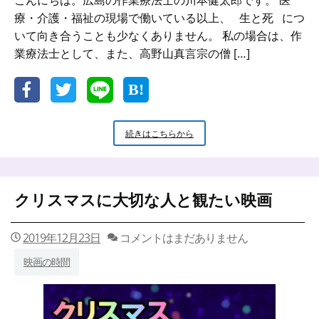
こんにちは。広島の作業療法士の川本健太郎です。 医
療・介護・福祉の現場で働いている以上、 生と死 につ
いて向き合うことも少なくありません。 私の場合は、作
業療法士として、また、高野山真言宗の僧 […]
『終
続きはこちらから
活』
を
考
え
クリスマスに大切な人と観たい映画
る
前
に
2019年12月23日
コメントはまだありません
読
ん
映画の時間
で
欲
し
い