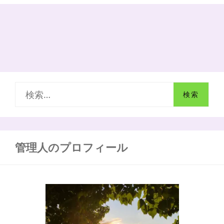
ス
マ
ス
に
大
切
な
人
と
検
観
た
索
い
映
:
画
管理人のプロフィール