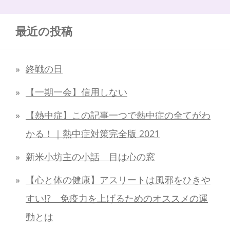
最近の投稿
終戦の日
【一期一会】信用しない
【熱中症】この記事一つで熱中症の全てがわ
かる！｜熱中症対策完全版 2021
新米小坊主の小話 目は心の窓
【心と体の健康】アスリートは風邪をひきや
すい!? 免疫力を上げるためのオススメの運
動とは