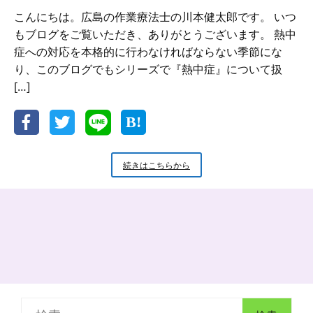
こんにちは。広島の作業療法士の川本健太郎です。 いつ
もブログをご覧いただき、ありがとうございます。 熱中
症への対応を本格的に行わなければならない季節にな
り、このブログでもシリーズで『熱中症』について扱
[…]
熱
続きはこちらから
中
症
か
ら
高
齢
者
を
守
ろ
検
う！