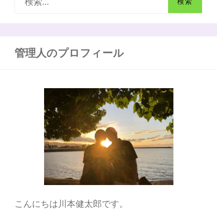
大
索
切
な
:
家
族
管理人のプロフィール
を
熱
中
症
か
ら
守
る
方
法
こんにちは川本健太郎です。