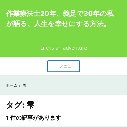
Skip
作業療法士20年、義足で30年の私
to
が語る、人生を幸せにする方法。
content
Life is an adventure
メニュー
ホーム
雫
タグ:
雫
1 件の記事があります