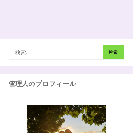
通
し
て
人
と
人
と
の
検
繋
が
索
り
の
:
大
切
管理人のプロフィール
さ
を
思
う