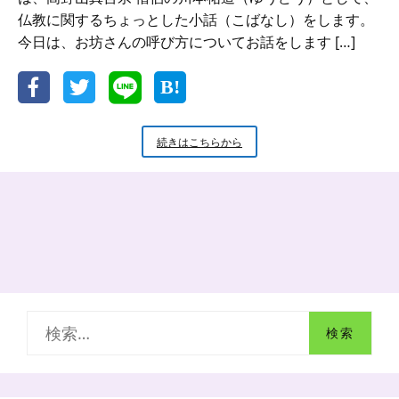
仏教に関するちょっとした小話（こばなし）をします。
今日は、お坊さんの呼び方についてお話をします […]
新
続きはこちらから
米
小
坊
主
の
小
話
お
坊
さ
検
ん
の
索
呼
び
:
方