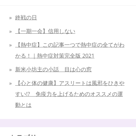
終戦の日
【一期一会】信用しない
【熱中症】この記事一つで熱中症の全てがわ
かる！｜熱中症対策完全版 2021
新米小坊主の小話 目は心の窓
【心と体の健康】アスリートは風邪をひきや
すい!? 免疫力を上げるためのオススメの運
動とは