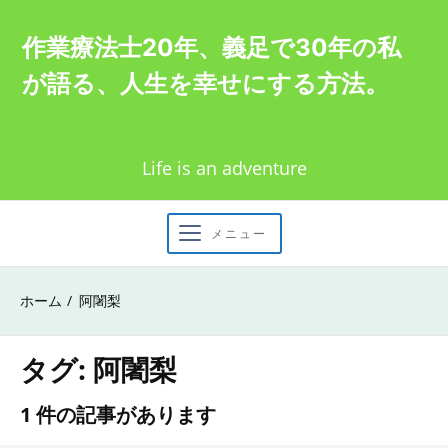
Skip
作業療法士20年、義足で30年の私
to
が語る、人生を幸せにする方法。
content
Life is an adventure
メニュー
ホーム
阿闍梨
タグ:
阿闍梨
1 件の記事があります