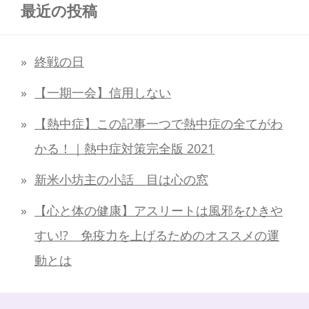
最近の投稿
終戦の日
【一期一会】信用しない
【熱中症】この記事一つで熱中症の全てがわ
かる！｜熱中症対策完全版 2021
新米小坊主の小話 目は心の窓
【心と体の健康】アスリートは風邪をひきや
すい!? 免疫力を上げるためのオススメの運
動とは