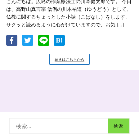
こんにちは。広島の作業療法士の川本健太郎です。 今日
は、高野山真言宗 僧侶の川本祐道（ゆうどう）として、
仏教に関するちょっとした小話（こばなし）をします。
サクッと読めるように心がけていますので、お気 […]
新
続きはこちらから
米
小
坊
主
の
小
話
「あ」
で
始
検
ま
り
索
「ん」