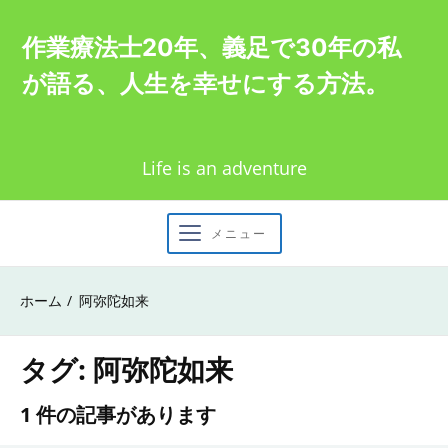
Skip
作業療法士20年、義足で30年の私
to
が語る、人生を幸せにする方法。
content
Life is an adventure
メニュー
ホーム
阿弥陀如来
タグ:
阿弥陀如来
1 件の記事があります