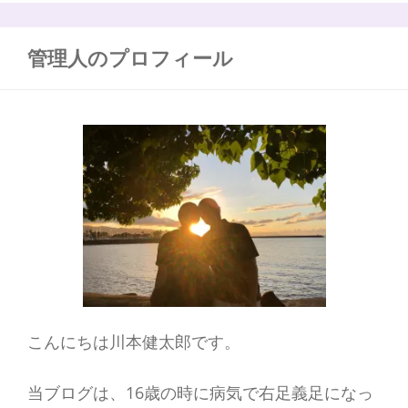
で
:
終
わ
管理人のプロフィール
る
言
葉
に
込
め
た
思
い
こんにちは川本健太郎です。
当ブログは、16歳の時に病気で右足義足になっ