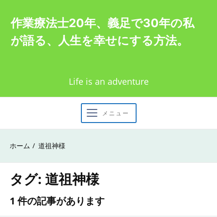
Skip
作業療法士20年、義足で30年の私
to
が語る、人生を幸せにする方法。
content
Life is an adventure
メニュー
ホーム
道祖神様
タグ:
道祖神様
1 件の記事があります