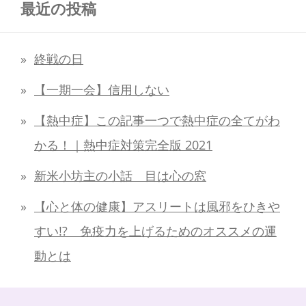
最近の投稿
終戦の日
【一期一会】信用しない
【熱中症】この記事一つで熱中症の全てがわ
かる！｜熱中症対策完全版 2021
新米小坊主の小話 目は心の窓
【心と体の健康】アスリートは風邪をひきや
すい!? 免疫力を上げるためのオススメの運
動とは