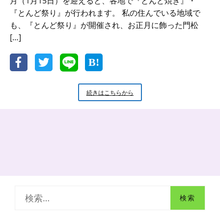
月（1月15日）を迎えると、各地で『とんど焼き』・
『とんど祭り』が行われます。 私の住んでいる地域で
も、『とんど祭り』が開催され、お正月に飾った門松
[…]
と
続きはこちらから
ん
ど
祭
り
に
参
加
し
ま
し
検
た
索