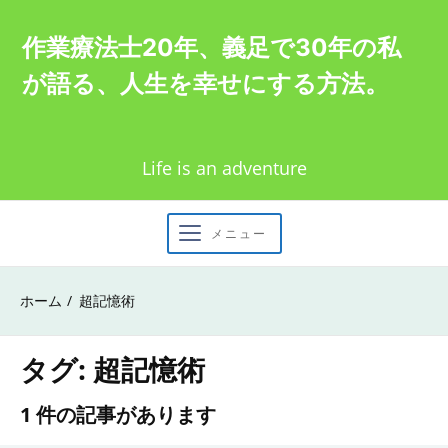
Skip
作業療法士20年、義足で30年の私
to
が語る、人生を幸せにする方法。
content
Life is an adventure
メニュー
ホーム
超記憶術
タグ:
超記憶術
1 件の記事があります