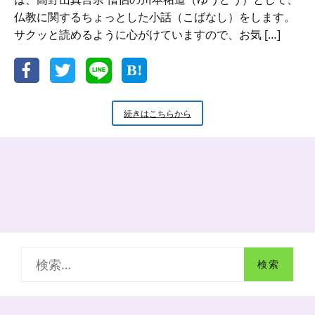
仏教に関するちょっとした小話（こばなし）をします。
サクッと読めるように心がけていますので、お気 […]
新
続きはこちらから
米
小
坊
主
の
小
話
お
大
師
検
さ
ま
索
の
超
:
人