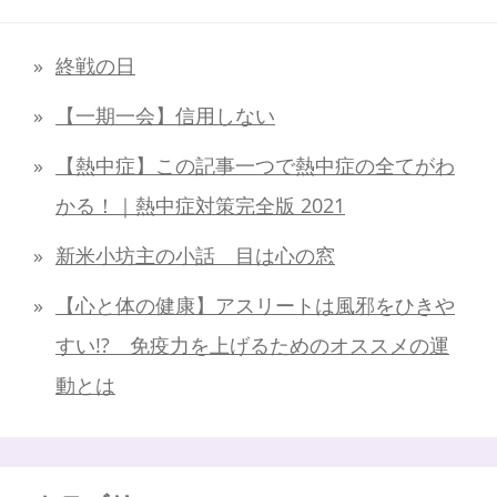
終戦の日
【一期一会】信用しない
【熱中症】この記事一つで熱中症の全てがわ
かる！｜熱中症対策完全版 2021
新米小坊主の小話 目は心の窓
【心と体の健康】アスリートは風邪をひきや
すい!? 免疫力を上げるためのオススメの運
動とは