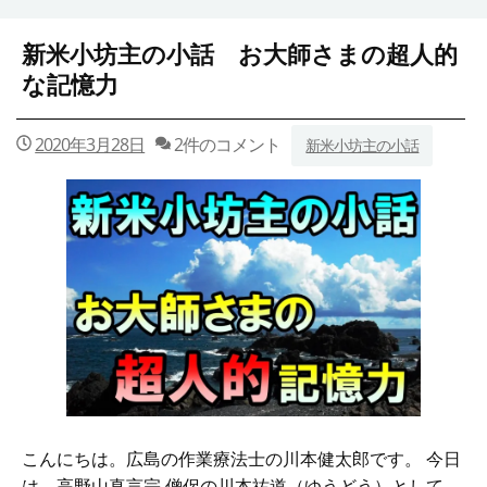
新米小坊主の小話 お大師さまの超人的
な記憶力
2020年3月28日
2件のコメント
新米小坊主の小話
こんにちは。広島の作業療法士の川本健太郎です。 今日
は、高野山真言宗 僧侶の川本祐道（ゆうどう）として、