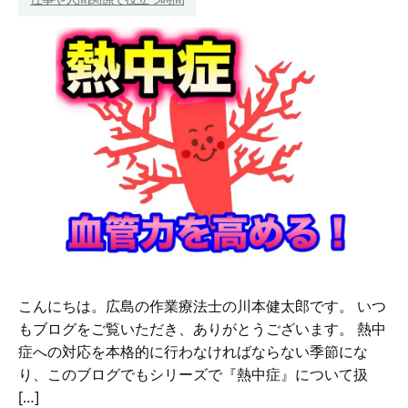
法
ま
で
こ
の
記
事
一
つ
で
全
て
が
わ
か
る
熱
中
こんにちは。広島の作業療法士の川本健太郎です。 いつ
症
もブログをご覧いただき、ありがとうございます。 熱中
ブ
症への対応を本格的に行わなければならない季節にな
ロ
グ
り、このブログでもシリーズで『熱中症』について扱
記
[…]
事