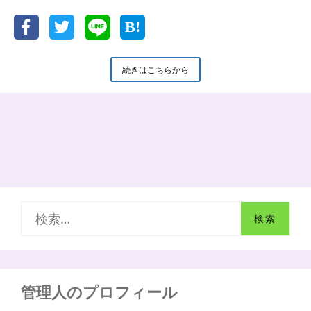
ま
と
め
血
続きはこちらから
管
力
を
高
め
て
熱
中
症
を
検
予
防
索
し
よ
:
う！
管理人のプロフィール