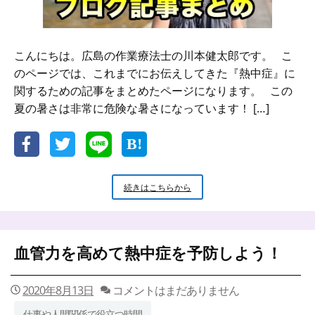
こんにちは。広島の作業療法士の川本健太郎です。 こ
のページでは、これまでにお伝えしてきた『熱中症』に
関するための記事をまとめたページになります。 この
夏の暑さは非常に危険な暑さになっています！ […]
熱
続きはこちらから
中
症
予
防
血管力を高めて熱中症を予防しよう！
か
ら
対
2020年8月13日
コメントはまだありません
処
方
仕事や人間関係で役立つ時間