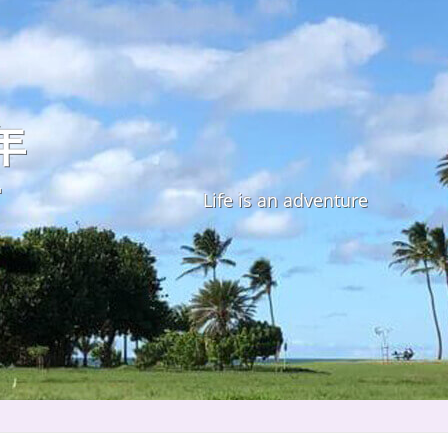
年
す
Life is an adventure