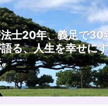
法士20年、義足で30
が語る、人生を幸せに
法。