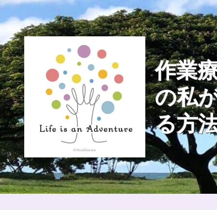
Skip
to
content
作業療
の私
る方