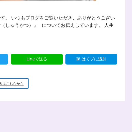
す。 いつもブログをご覧いただき、ありがとうござい
活（しゅうかつ）』 についてお伝えしています。 人生
Lineで送る
はてブに追加
『終
きはこちらから
活』
に
お
け
る
意
思
表