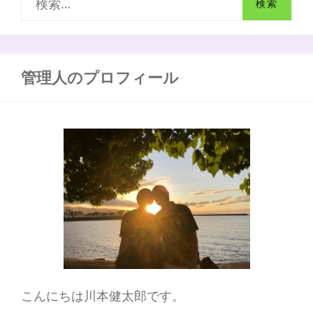
で
索
こ
の
:
記
事
管理人のプロフィール
一
つ
で
丸
わ
か
り！
こんにちは川本健太郎です。