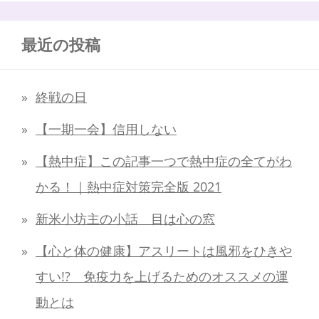
最近の投稿
終戦の日
【一期一会】信用しない
【熱中症】この記事一つで熱中症の全てがわ
かる！｜熱中症対策完全版 2021
新米小坊主の小話 目は心の窓
【心と体の健康】アスリートは風邪をひきや
すい!? 免疫力を上げるためのオススメの運
動とは