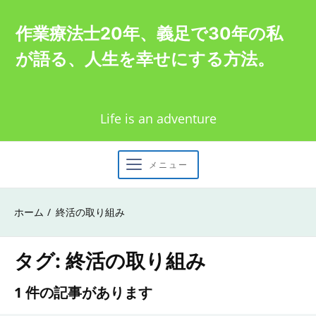
Skip
作業療法士20年、義足で30年の私
to
が語る、人生を幸せにする方法。
content
Life is an adventure
メニュー
ホーム
終活の取り組み
タグ:
終活の取り組み
1 件の記事があります