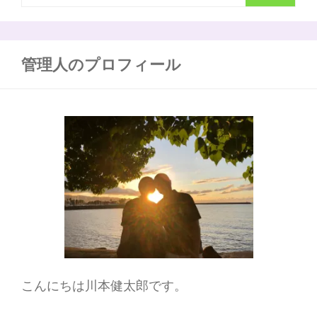
索
こ
の
:
記
事
管理人のプロフィール
一
つ
で
丸
わ
か
り！
こんにちは川本健太郎です。