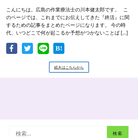
こんにちは。広島の作業療法士の川本健太郎です。 こ
のページでは、これまでにお伝えしてきた『終活』に関
するための記事をまとめたページになります。 今の時
代、いつどこで何が起こるか予想がつかないことば […]
『終
続きはこちらから
活』
の
準
備
か
ら
取
り
組
み
検
ま
で