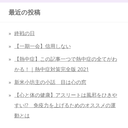
最近の投稿
終戦の日
【一期一会】信用しない
【熱中症】この記事一つで熱中症の全てがわ
かる！｜熱中症対策完全版 2021
新米小坊主の小話 目は心の窓
【心と体の健康】アスリートは風邪をひきや
すい!? 免疫力を上げるためのオススメの運
動とは