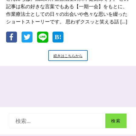
記事は私の好きな言葉でもある【一期一会】をもとに、
作業療法士としての日々の出会いや色々な思いを綴った
ショートストーリーです。 思わずクスッと笑える話 […]
【一
続きはこちらから
期
一
会】
し
て
あ
げ
る
｜
し
検
て
も
索
ら