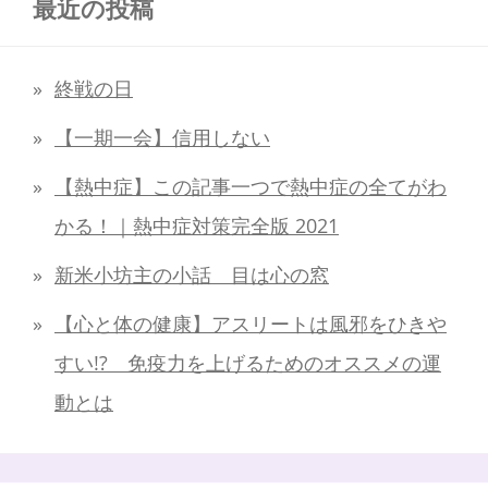
最近の投稿
終戦の日
【一期一会】信用しない
【熱中症】この記事一つで熱中症の全てがわ
かる！｜熱中症対策完全版 2021
新米小坊主の小話 目は心の窓
【心と体の健康】アスリートは風邪をひきや
すい!? 免疫力を上げるためのオススメの運
動とは