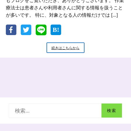
もブログをご覧いただき、ありがとうございます。 作業
療法士は患者さんや利用者さんに関する情報を扱うこと
が多いです。 特に、対象となる人の情報だけでは […]
仕
続きはこちらから
事
が
で
き
る
人
の
情
報
の
検
扱
い
索
方
: