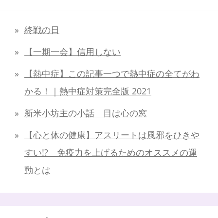
終戦の日
【一期一会】信用しない
【熱中症】この記事一つで熱中症の全てがわ
かる！｜熱中症対策完全版 2021
新米小坊主の小話 目は心の窓
【心と体の健康】アスリートは風邪をひきや
すい!? 免疫力を上げるためのオススメの運
動とは