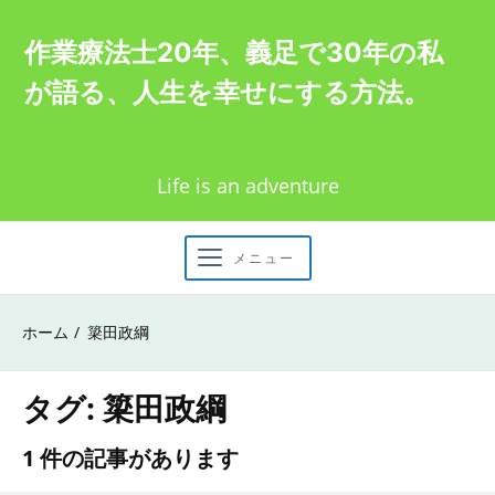
Skip
作業療法士20年、義足で30年の私
to
が語る、人生を幸せにする方法。
content
Life is an adventure
メニュー
ホーム
簗田政綱
タグ:
簗田政綱
1 件の記事があります