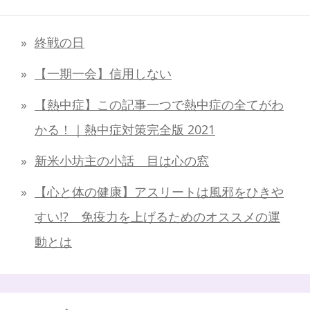
終戦の日
【一期一会】信用しない
【熱中症】この記事一つで熱中症の全てがわ
かる！｜熱中症対策完全版 2021
新米小坊主の小話 目は心の窓
【心と体の健康】アスリートは風邪をひきや
すい!? 免疫力を上げるためのオススメの運
動とは