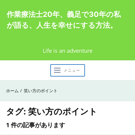
Skip
作業療法士20年、義足で30年の私
to
が語る、人生を幸せにする方法。
content
Life is an adventure
メニュー
ホーム
笑い方のポイント
タグ:
笑い方のポイント
1 件の記事があります