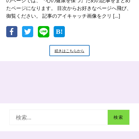
のページでは、『心の健康を保つ』ための記事をまとめ
たページになります。 目次からお好きなページへ飛び、
御覧ください。 記事のアイキャッチ画像をクリ […]
心
続きはこちらから
の
健
康
を
保
つ
ブ
ロ
グ
記
検
事
ま
索
と
め
: