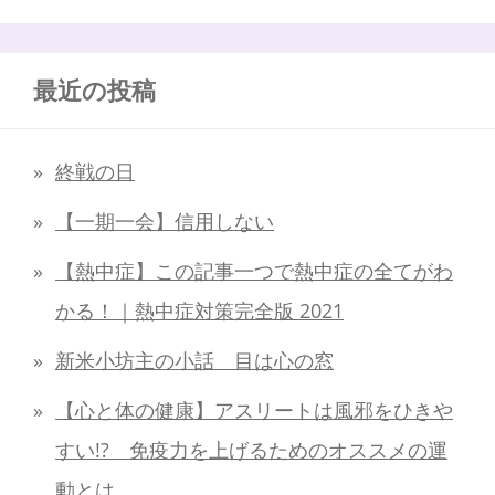
最近の投稿
終戦の日
【一期一会】信用しない
【熱中症】この記事一つで熱中症の全てがわ
かる！｜熱中症対策完全版 2021
新米小坊主の小話 目は心の窓
【心と体の健康】アスリートは風邪をひきや
すい!? 免疫力を上げるためのオススメの運
動とは