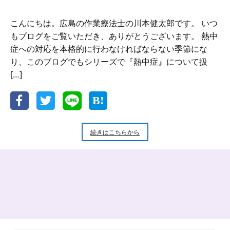
こんにちは。広島の作業療法士の川本健太郎です。 いつ
もブログをご覧いただき、ありがとうございます。 熱中
症への対応を本格的に行わなければならない季節にな
り、このブログでもシリーズで『熱中症』について扱
[…]
血
続きはこちらから
管
力
を
高
め
て
熱
中
症
を