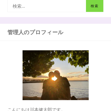
検
予
防
索
し
よ
:
う！
管理人のプロフィール
こんにちは川本健太郎です。