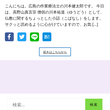
こんにちは。広島の作業療法士の川本健太郎です。 今日
は、高野山真言宗 僧侶の川本祐道（ゆうどう）として、
仏教に関するちょっとした小話（こばなし）をします。
サクッと読めるように心がけていますので、お気 […]
新
続きはこちらから
米
小
坊
主
の
小
話
お
寺
の
検
『塔』
の