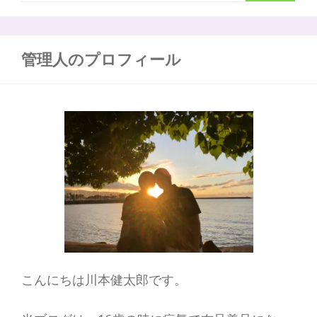
索
意
味
:
は
な
管理人のプロフィール
ん
だ
ろ
う？
こんにちは川本健太郎です。