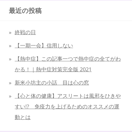
最近の投稿
終戦の日
【一期一会】信用しない
【熱中症】この記事一つで熱中症の全てがわ
かる！｜熱中症対策完全版 2021
新米小坊主の小話 目は心の窓
【心と体の健康】アスリートは風邪をひきや
すい!? 免疫力を上げるためのオススメの運
動とは