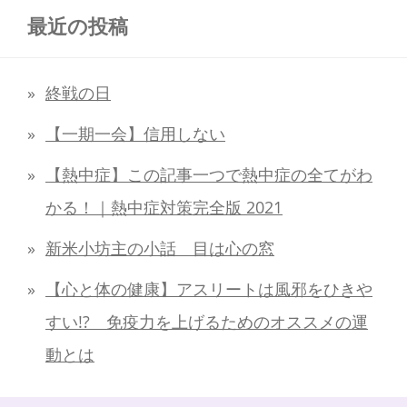
最近の投稿
終戦の日
【一期一会】信用しない
【熱中症】この記事一つで熱中症の全てがわ
かる！｜熱中症対策完全版 2021
新米小坊主の小話 目は心の窓
【心と体の健康】アスリートは風邪をひきや
すい!? 免疫力を上げるためのオススメの運
動とは