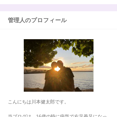
の
コ
:
ツ
ブ
管理人のプロフィール
ロ
グ
記
事
ま
と
め
こんにちは川本健太郎です。
当ブログは、16歳の時に病気で右足義足になっ