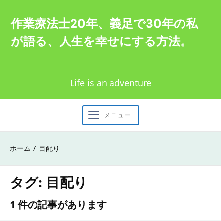
Skip
作業療法士20年、義足で30年の私
to
が語る、人生を幸せにする方法。
content
Life is an adventure
メニュー
ホーム
目配り
タグ:
目配り
1 件の記事があります