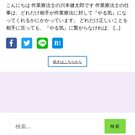
こんにちは 作業療法士の川本健太郎です 作業療法士の仕
事は、どれだけ相手が作業療法に対して『やる気』にな
ってくれるかにかかっています。 どれだけ正しいことを
相手に言っても、『やる気』に繋がらなければ、 […]
相
続きはこちらから
手
の
や
る
気
を
引
き
出
す
検
4
つ
索