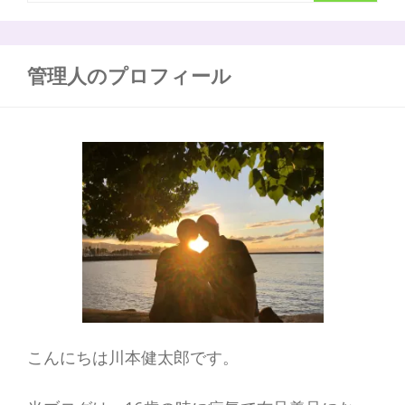
索
ャ
リ
:
の
元々
管理人のプロフィール
の
意
味
は
○○○
こんにちは川本健太郎です。