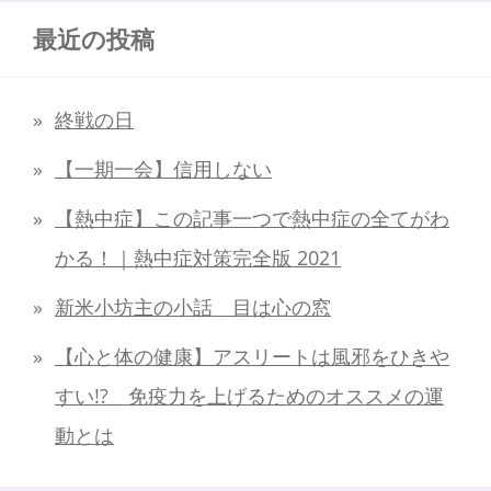
最近の投稿
終戦の日
【一期一会】信用しない
【熱中症】この記事一つで熱中症の全てがわ
かる！｜熱中症対策完全版 2021
新米小坊主の小話 目は心の窓
【心と体の健康】アスリートは風邪をひきや
すい!? 免疫力を上げるためのオススメの運
動とは