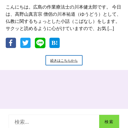
こんにちは。広島の作業療法士の川本健太郎です。 今日
は、高野山真言宗 僧侶の川本祐道（ゆうどう）として、
仏教に関するちょっとした小話（こばなし）をします。
サクッと読めるように心がけていますので、お気 […]
新
続きはこちらから
米
小
坊
主
の
小
話
お
寿
司
検
の
シ