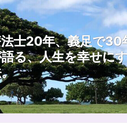
法士20年、義足で30
が語る、人生を幸せに
法。