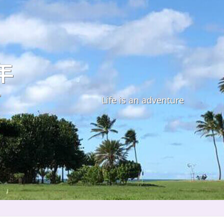
年
す
Life is an adventure