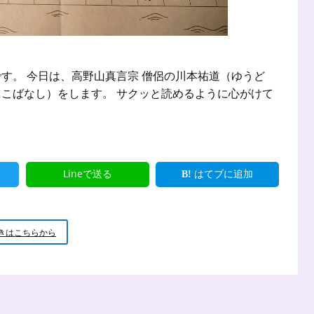
す。 今日は、高野山真言宗 僧侶の川本祐道（ゆうど
こばなし）をします。 サクッと読めるように心がけて
Lineで送る
はてブに追加
新
きはこちらから
米
小
坊
主
の
小