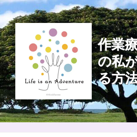
Skip
to
content
作業療
の私
る方