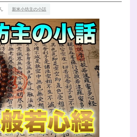
ん
新米小坊主の小話