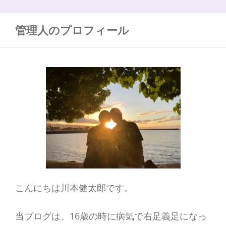
組
:
み
ま
管理人のプロフィール
し
ょ
う
こんにちは川本健太郎です。
当ブログは、16歳の時に病気で右足義足になっ