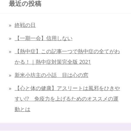
最近の投稿
終戦の日
【一期一会】信用しない
【熱中症】この記事一つで熱中症の全てがわ
かる！｜熱中症対策完全版 2021
新米小坊主の小話 目は心の窓
【心と体の健康】アスリートは風邪をひきや
すい!? 免疫力を上げるためのオススメの運
動とは