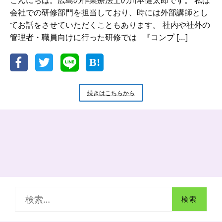
こんにちは。広島の作業療法士の川本健太郎です。 私は
会社での研修部門を担当しており、時には外部講師とし
てお話をさせていただくこともあります。 社内や社外の
管理者・職員向けに行った研修では 『コンプ […]
コ
続きはこちらから
ン
プ
ラ
イ
ア
ン
ス
に
真
剣
検
に
取
索
り