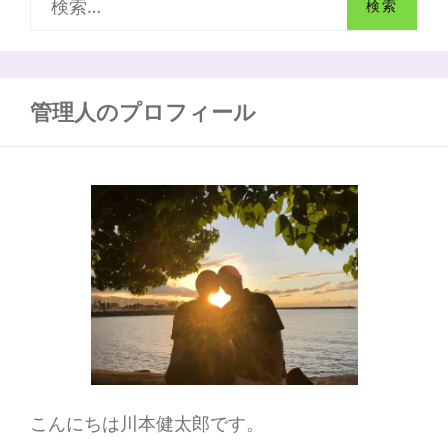
る
索
そ
の
:
3：
話
管理人のプロフィール
し
や
す
い
『振
り』
と
ユ
ー
モ
ア
や
ジ
ョ
ー
ク
を
こんにちは川本健太郎です。
は