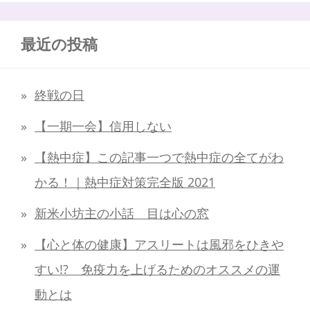
最近の投稿
終戦の日
【一期一会】信用しない
【熱中症】この記事一つで熱中症の全てがわ
かる！｜熱中症対策完全版 2021
新米小坊主の小話 目は心の窓
【心と体の健康】アスリートは風邪をひきや
すい!? 免疫力を上げるためのオススメの運
動とは