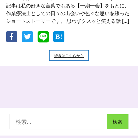
記事は私の好きな言葉でもある【一期一会】をもとに、
作業療法士としての日々の出会いや色々な思いを綴った
ショートストーリーです。 思わずクスッと笑える話 […]
【一
続きはこちらから
期
一
会】
妖
精
と
暮
ら
す
検
索