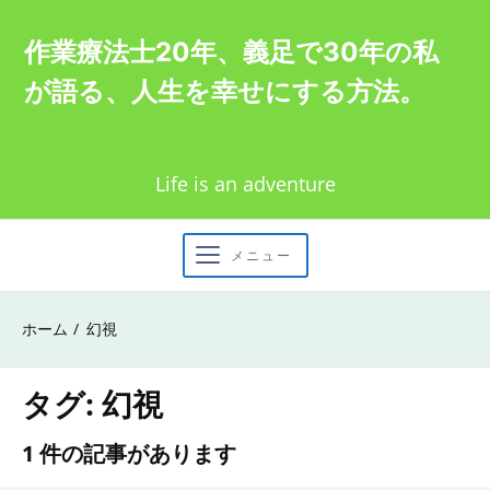
Skip
作業療法士20年、義足で30年の私
to
が語る、人生を幸せにする方法。
content
Life is an adventure
メニュー
ホーム
幻視
タグ:
幻視
1 件の記事があります