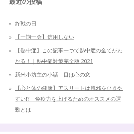
最近の投稿
終戦の日
【一期一会】信用しない
【熱中症】この記事一つで熱中症の全てがわ
かる！｜熱中症対策完全版 2021
新米小坊主の小話 目は心の窓
【心と体の健康】アスリートは風邪をひきや
すい!? 免疫力を上げるためのオススメの運
動とは