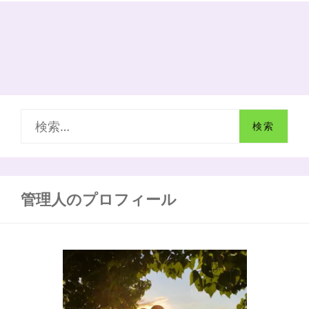
小
坊
主
の
小
話
三
毒
（さ
検
ん
ど
索
く）
と
:
三
密
管理人のプロフィール
（さ
ん
み
つ）