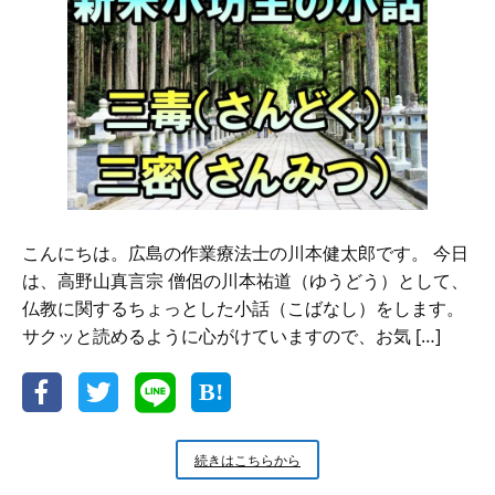
ち
の
人
生
哲
学
こんにちは。広島の作業療法士の川本健太郎です。 今日
は、高野山真言宗 僧侶の川本祐道（ゆうどう）として、
仏教に関するちょっとした小話（こばなし）をします。
サクッと読めるように心がけていますので、お気 […]
新
続きはこちらから
米