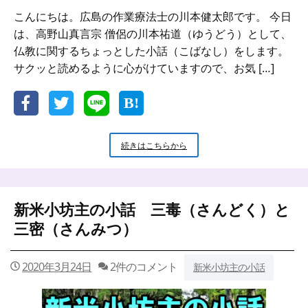
こんにちは。広島の作業療法士の川本健太郎です。 今日
は、高野山真言宗 僧侶の川本祐道（ゆうどう）として、
仏教に関するちょっとした小話（こばなし）をします。
サクッと読めるように心がけていますので、お気 […]
新
続きはこちらから
米
小
坊
主
新米小坊主の小話 三毒（さんどく）と
の
小
三密（さんみつ）
話
戦
国
2020年3月24日
2件のコメント
新米小坊主の小話
武
将
た