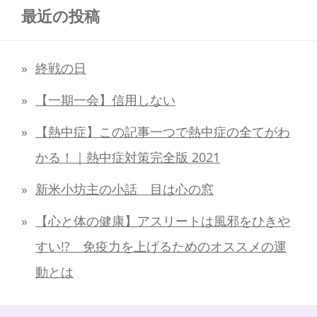
最近の投稿
終戦の日
【一期一会】信用しない
【熱中症】この記事一つで熱中症の全てがわ
かる！｜熱中症対策完全版 2021
新米小坊主の小話 目は心の窓
【心と体の健康】アスリートは風邪をひきや
すい!? 免疫力を上げるためのオススメの運
動とは