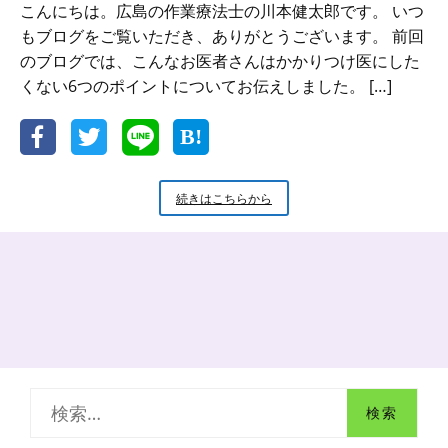
こんにちは。広島の作業療法士の川本健太郎です。 いつ
もブログをご覧いただき、ありがとうございます。 前回
のブログでは、こんなお医者さんはかかりつけ医にした
くない6つのポイントについてお伝えしました。 […]
か
続きはこちらから
か
り
つ
け
医
選
び
で
の
私
検
の
失
索
敗