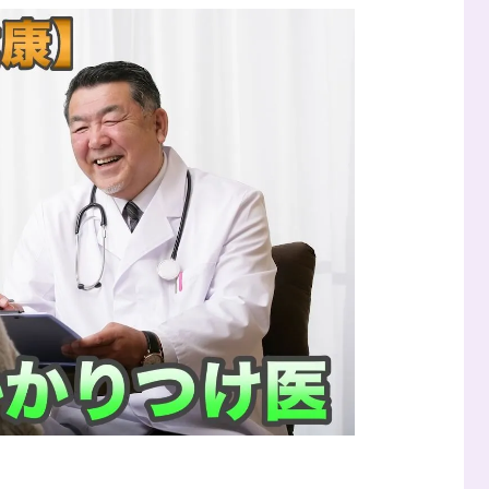
の
ポ
イ
ン
ト