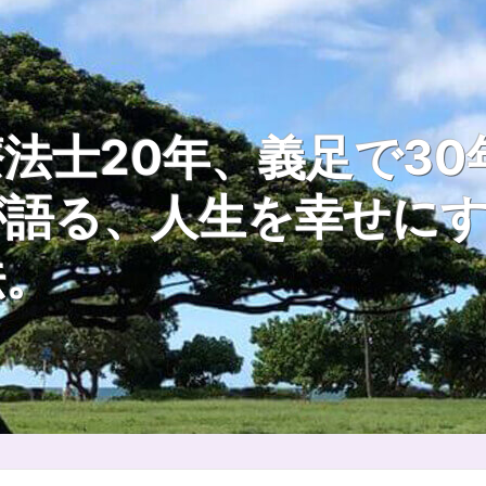
法士20年、義足で30
が語る、人生を幸せに
法。