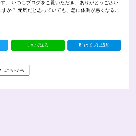
す。 いつもブログをご覧いただき、ありがとうござい
ますか？ 元気だと思っていても、急に体調が悪くなるこ
Lineで送る
はてブに追加
【心
きはこちらから
と
体
の
健
康】
か
か
り
つ
け
医