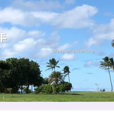
年
す
Life is an adventure