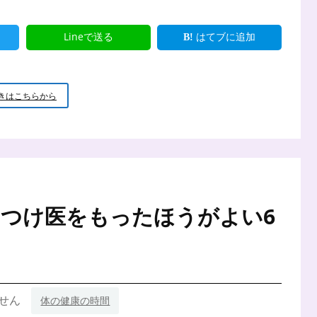
Lineで送る
はてブに追加
【心
きはこちらから
と
体
の
健
康】
か
か
り
つけ医をもったほうがよい6
つ
け
医
を
選
ぶ
8
せん
体の健康の時間
つ