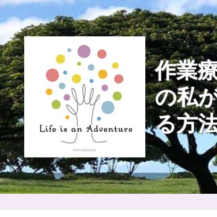
Skip
to
content
作業療
の私
る方