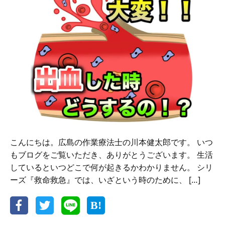
で
救
命
処
置
の
方
法
が
分
か
る！
こんにちは。広島の作業療法士の川本健太郎です。 いつ
もブログをご覧いただき、ありがとうございます。 生活
しているといつどこで何が起きるかわかりません。 シリ
ーズ『救命救急』では、いざという時のために、 […]