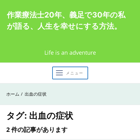
Skip
作業療法士20年、義足で30年の私
to
が語る、人生を幸せにする方法。
content
Life is an adventure
メニュー
ホーム
出血の症状
タグ:
出血の症状
2 件の記事があります