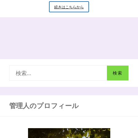
も
続きはこちらから
し
も
出
血
し
て
し
ま
っ
た
検
ら？
い
索
ざ
と
:
い
う
管理人のプロフィール
時
の
出
血
へ
の