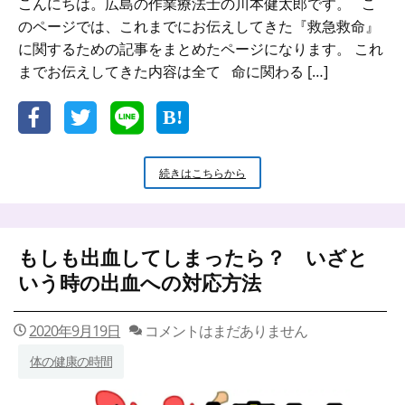
こんにちは。広島の作業療法士の川本健太郎です。 こ
のページでは、これまでにお伝えしてきた『救急救命』
に関するための記事をまとめたページになります。 これ
までお伝えしてきた内容は全て 命に関わる […]
丸
続きはこちらから
分
か
り
救
もしも出血してしまったら？ いざと
急
救
いう時の出血への対応方法
命
こ
の
2020年9月19日
コメントはまだありません
記
体の健康の時間
事
一
つ