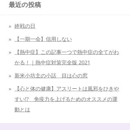
最近の投稿
終戦の日
【一期一会】信用しない
【熱中症】この記事一つで熱中症の全てがわ
かる！｜熱中症対策完全版 2021
新米小坊主の小話 目は心の窓
【心と体の健康】アスリートは風邪をひきや
すい!? 免疫力を上げるためのオススメの運
動とは