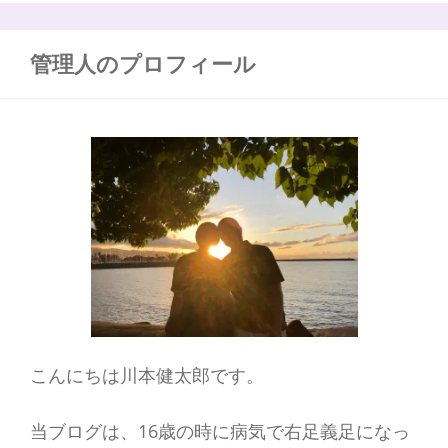
は
:
な
ん
管理人のプロフィール
だ
ろ
う？
こんにちは川本健太郎です。
当ブログは、16歳の時に病気で右足義足になっ