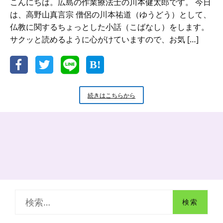
こんにちは。広島の作業療法士の川本健太郎です。 今日
は、高野山真言宗 僧侶の川本祐道（ゆうどう）として、
仏教に関するちょっとした小話（こばなし）をします。
サクッと読めるように心がけていますので、お気 […]
新
続きはこちらから
米
小
坊
主
の
小
話
『お
唱
え』
検
の
意
索
味