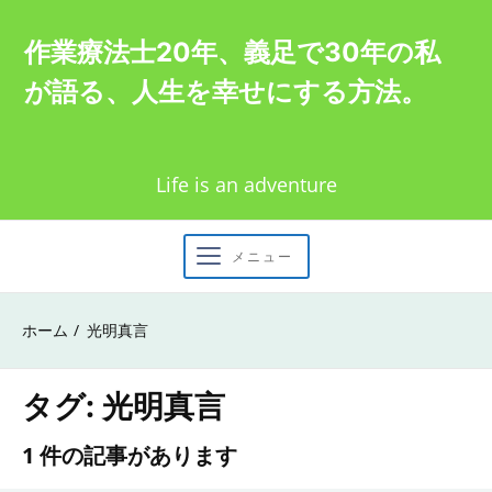
Skip
作業療法士20年、義足で30年の私
to
が語る、人生を幸せにする方法。
content
Life is an adventure
メニュー
ホーム
光明真言
タグ:
光明真言
1 件の記事があります