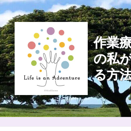
Skip
to
content
作業療
の私
る方