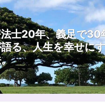
法士20年、義足で30
が語る、人生を幸せに
法。