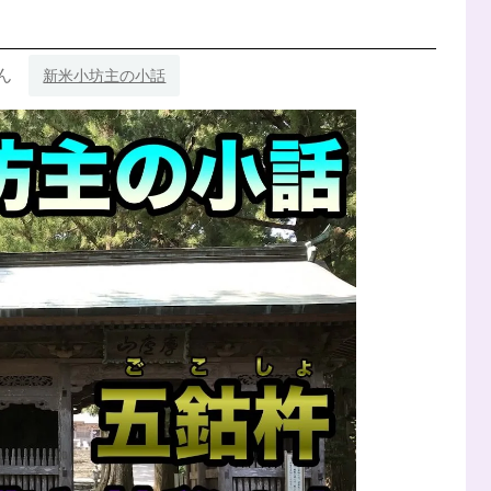
ん
新米小坊主の小話