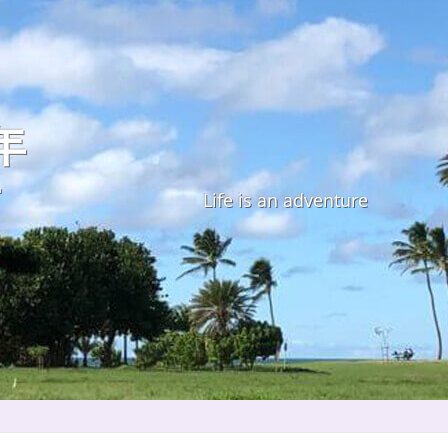
年
す
Life is an adventure