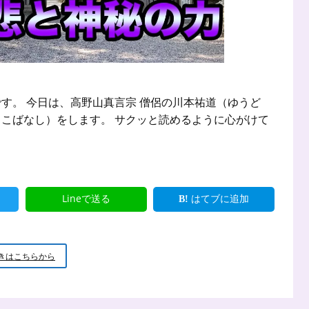
す。 今日は、高野山真言宗 僧侶の川本祐道（ゆうど
こばなし）をします。 サクッと読めるように心がけて
Lineで送る
はてブに追加
新
きはこちらから
米
小
坊
主