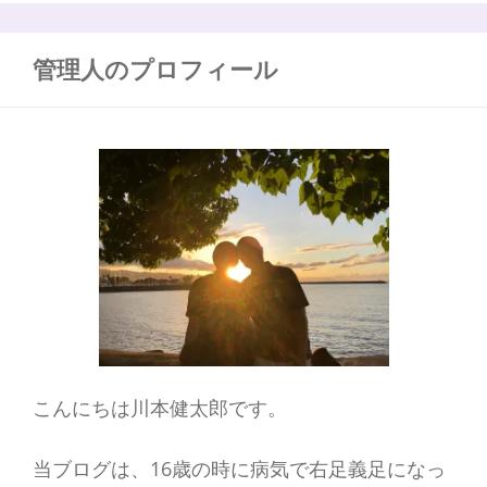
味
:
は
な
管理人のプロフィール
ん
だ
ろ
う？
こんにちは川本健太郎です。
当ブログは、16歳の時に病気で右足義足になっ