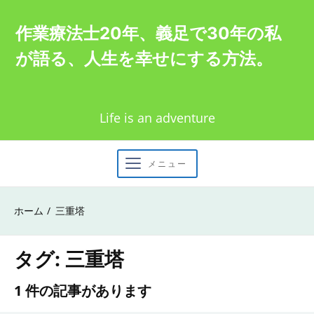
Skip
作業療法士20年、義足で30年の私
to
が語る、人生を幸せにする方法。
content
Life is an adventure
メニュー
ホーム
三重塔
タグ:
三重塔
1 件の記事があります