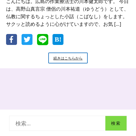
こんにちは。広島の作業療法士の川本健太郎です。 今日
は、高野山真言宗 僧侶の川本祐道（ゆうどう）として、
仏教に関するちょっとした小話（こばなし）をします。
サクッと読めるように心がけていますので、お気 […]
新
続きはこちらから
米
小
坊
主
の
小
話
お
寺
の
検
『塔』
の
索
意