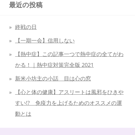
最近の投稿
終戦の日
【一期一会】信用しない
【熱中症】この記事一つで熱中症の全てがわ
かる！｜熱中症対策完全版 2021
新米小坊主の小話 目は心の窓
【心と体の健康】アスリートは風邪をひきや
すい!? 免疫力を上げるためのオススメの運
動とは