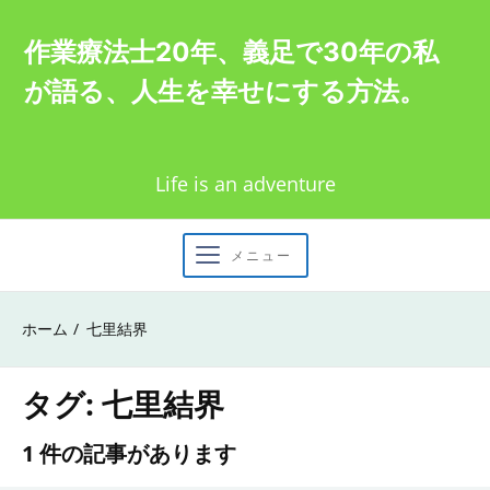
Skip
作業療法士20年、義足で30年の私
to
が語る、人生を幸せにする方法。
content
Life is an adventure
メニュー
ホーム
七里結界
タグ:
七里結界
1 件の記事があります