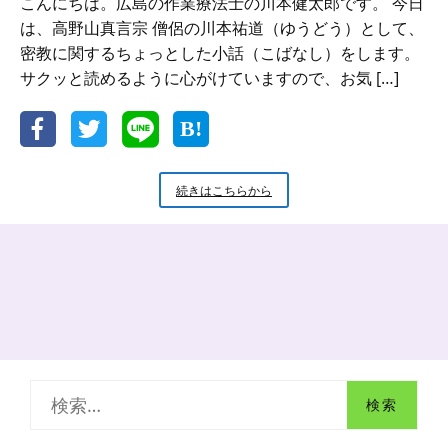
こんにちは。広島の作業療法士の川本健太郎です。 今日
は、高野山真言宗 僧侶の川本祐道（ゆうどう）として、
密教に関するちょっとした小話（こばなし）をします。
サクッと読めるように心がけていますので、お気 […]
新
続きはこちらから
米
小
坊
主
の
小
話
神
様
を
検
お
祀
索
り