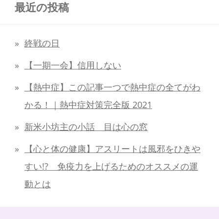
最近の投稿
終戦の日
【一期一会】信用しない
【熱中症】この記事一つで熱中症の全てがわ
かる！｜熱中症対策完全版 2021
新米小坊主の小話 目は心の窓
【心と体の健康】アスリートは風邪をひきや
すい!? 免疫力を上げるためのオススメの運
動とは