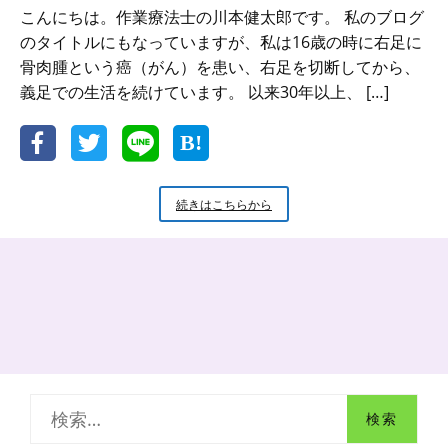
こんにちは。作業療法士の川本健太郎です。 私のブログ
のタイトルにもなっていますが、私は16歳の時に右足に
骨肉腫という癌（がん）を患い、右足を切断してから、
義足での生活を続けています。 以来30年以上、 […]
“最
続きはこちらから
新
型
が
常
に
良
い
と
は
限
検
ら
な
索