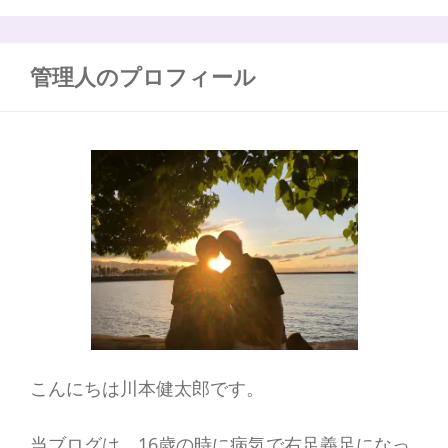
い”
義
:
足
の
管理人のプロフィール
メ
ン
テ
ナ
ン
ス
と
課
題
か
ら
考
え
る
こんにちは川本健太郎です。
当ブログは、16歳の時に病気で右足義足になっ