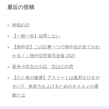
最近の投稿
終戦の日
【一期一会】信用しない
【熱中症】この記事一つで熱中症の全てがわ
かる！｜熱中症対策完全版 2021
新米小坊主の小話 目は心の窓
【心と体の健康】アスリートは風邪をひきや
すい!? 免疫力を上げるためのオススメの運
動とは