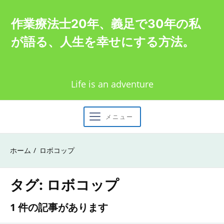
Skip
作業療法士20年、義足で30年の私
to
が語る、人生を幸せにする方法。
content
Life is an adventure
メニュー
ホーム
ロボコップ
タグ:
ロボコップ
1 件の記事があります