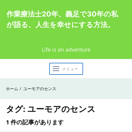
Skip
作業療法士20年、義足で30年の私
to
が語る、人生を幸せにする方法。
content
Life is an adventure
メニュー
ホーム
ユーモアのセンス
タグ:
ユーモアのセンス
1 件の記事があります