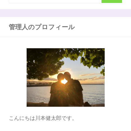
索
康
を
:
保
つ
管理人のプロフィール
た
め
に
生
活
の
中
に
ユ
ー
モ
ア
を
取
り
入
れ
こんにちは川本健太郎です。
る