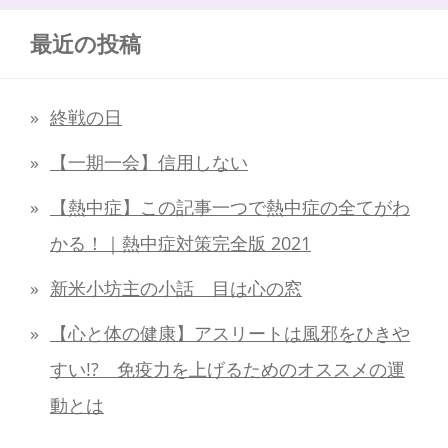
最近の投稿
終戦の日
【一期一会】信用しない
【熱中症】この記事一つで熱中症の全てがわ
かる！｜熱中症対策完全版 2021
新米小坊主の小話 目は心の窓
【心と体の健康】アスリートは風邪をひきや
すい!? 免疫力を上げるためのオススメの運
動とは