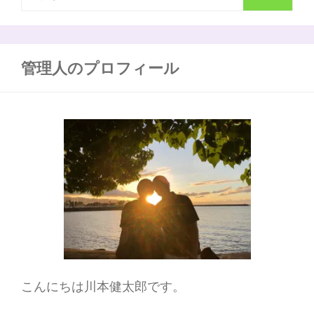
こ
索
と
を
:
極
め
管理人のプロフィール
抜
く
こんにちは川本健太郎です。