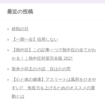
最近の投稿
終戦の日
【一期一会】信用しない
【熱中症】この記事一つで熱中症の全てがわ
かる！｜熱中症対策完全版 2021
新米小坊主の小話 目は心の窓
【心と体の健康】アスリートは風邪をひきや
すい!? 免疫力を上げるためのオススメの運
動とは