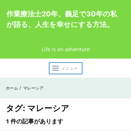
Skip
作業療法士20年、義足で30年の私
to
が語る、人生を幸せにする方法。
content
Life is an adventure
メニュー
ホーム
マレーシア
タグ:
マレーシア
1 件の記事があります