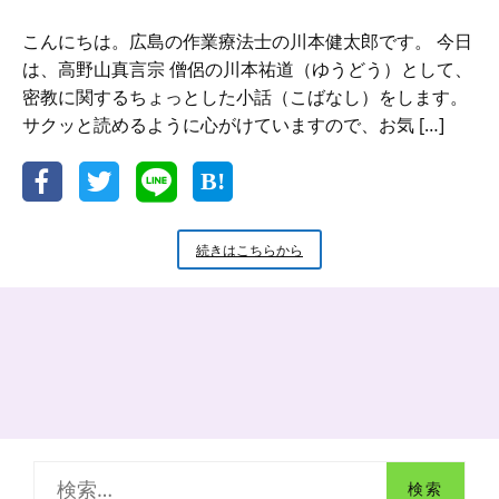
こんにちは。広島の作業療法士の川本健太郎です。 今日
は、高野山真言宗 僧侶の川本祐道（ゆうどう）として、
密教に関するちょっとした小話（こばなし）をします。
サクッと読めるように心がけていますので、お気 […]
新
続きはこちらから
米
小
坊
主
の
小
話
ひ
と
つ
検
の