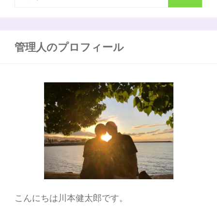
な
索
い”
義
:
足
の
管理人のプロフィール
メ
ン
テ
ナ
ン
ス
と
課
題
か
ら
考
え
る
こんにちは川本健太郎です。