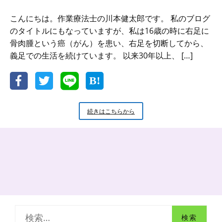
こんにちは。作業療法士の川本健太郎です。 私のブログ
のタイトルにもなっていますが、私は16歳の時に右足に
骨肉腫という癌（がん）を患い、右足を切断してから、
義足での生活を続けています。 以来30年以上、 […]
“最
続きはこちらから
新
型
が
常
に
良
い
と
は
限
検
ら