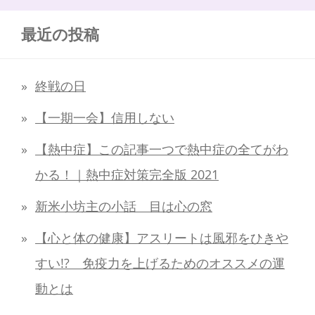
最近の投稿
終戦の日
【一期一会】信用しない
【熱中症】この記事一つで熱中症の全てがわ
かる！｜熱中症対策完全版 2021
新米小坊主の小話 目は心の窓
【心と体の健康】アスリートは風邪をひきや
すい!? 免疫力を上げるためのオススメの運
動とは