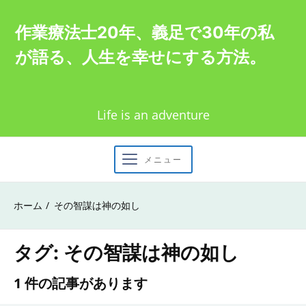
Skip
作業療法士20年、義足で30年の私
to
が語る、人生を幸せにする方法。
content
Life is an adventure
メニュー
ホーム
その智謀は神の如し
タグ:
その智謀は神の如し
1 件の記事があります