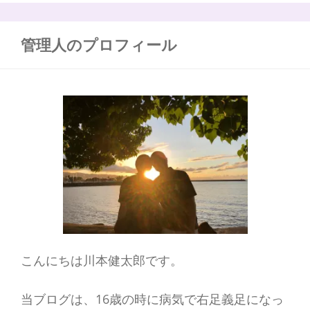
躍
:
し
た
管理人のプロフィール
名
僧
太
原
雪
斎
こんにちは川本健太郎です。
当ブログは、16歳の時に病気で右足義足になっ