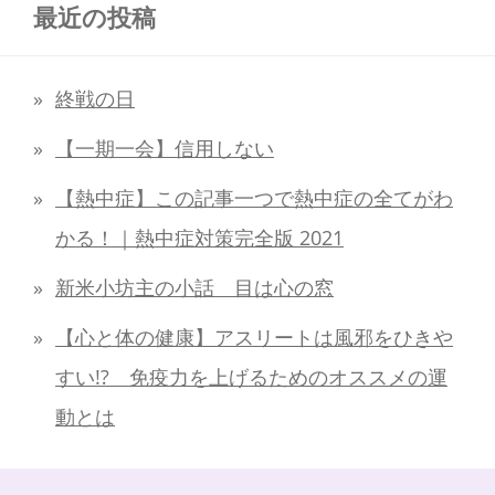
最近の投稿
終戦の日
【一期一会】信用しない
【熱中症】この記事一つで熱中症の全てがわ
かる！｜熱中症対策完全版 2021
新米小坊主の小話 目は心の窓
【心と体の健康】アスリートは風邪をひきや
すい!? 免疫力を上げるためのオススメの運
動とは