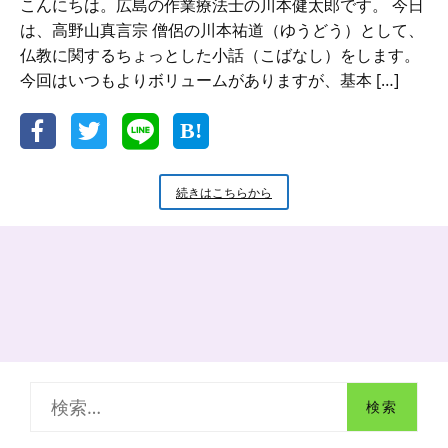
こんにちは。広島の作業療法士の川本健太郎です。 今日
は、高野山真言宗 僧侶の川本祐道（ゆうどう）として、
仏教に関するちょっとした小話（こばなし）をします。
今回はいつもよりボリュームがありますが、基本 […]
新
続きはこちらから
米
小
坊
主
の
小
話
戦
国
時
検
代
に
索
活