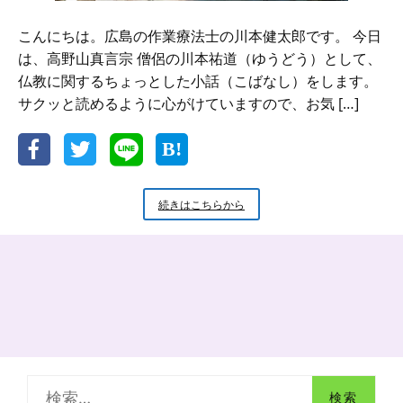
こんにちは。広島の作業療法士の川本健太郎です。 今日
は、高野山真言宗 僧侶の川本祐道（ゆうどう）として、
仏教に関するちょっとした小話（こばなし）をします。
サクッと読めるように心がけていますので、お気 […]
新
続きはこちらから
米
小
坊
主
の
小
話
正
し
く
検
伝