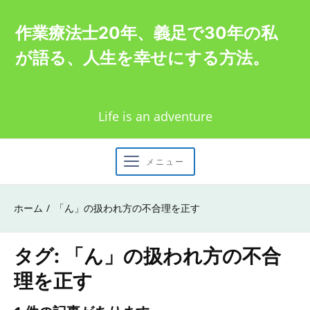
Skip
作業療法士20年、義足で30年の私
to
が語る、人生を幸せにする方法。
content
Life is an adventure
メニュー
ホーム
「ん」の扱われ方の不合理を正す
タグ:
「ん」の扱われ方の不合
理を正す