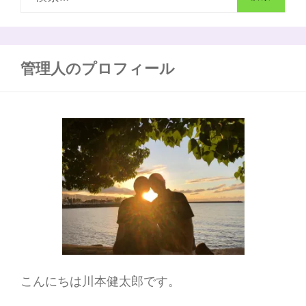
え
索
る
響
:
き
を
管理人のプロフィール
持
っ
た
言
葉
の
重
要
性
こんにちは川本健太郎です。