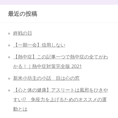
最近の投稿
終戦の日
【一期一会】信用しない
【熱中症】この記事一つで熱中症の全てがわ
かる！｜熱中症対策完全版 2021
新米小坊主の小話 目は心の窓
【心と体の健康】アスリートは風邪をひきや
すい!? 免疫力を上げるためのオススメの運
動とは