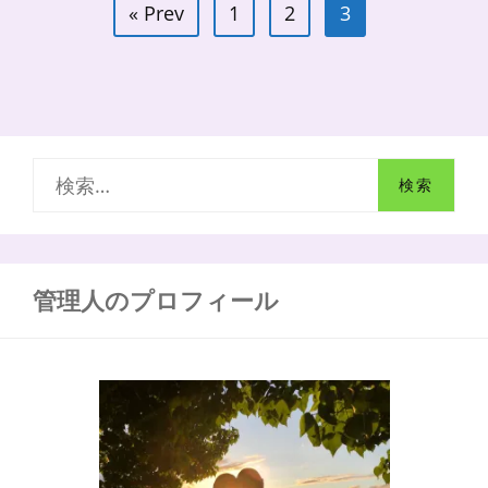
投
の
« Prev
1
2
3
稿
小
話
ナ
手
ビ
当
て
ゲ
と
ー
癒
し
検
シ
ョ
索
ン
:
管理人のプロフィール