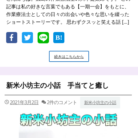
記事は私の好きな言葉でもある【一期一会】をもとに、
作業療法士としての日々の出会いや色々な思いを綴った
ショートストーリーです。 思わずクスッと笑える話 […]
【一
続きはこちらから
期
一
会】
こ
新米小坊主の小話 手当てと癒し
れ
も
個
2021年3月2日
2件のコメント
新米小坊主の小話
性
で
す