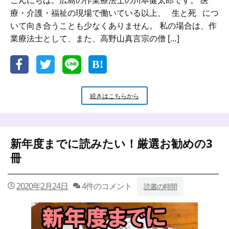
こんにちは。広島の作業療法士の川本健太郎です。 医
療・介護・福祉の現場で働いている以上、 生と死 につ
いて向き合うことも少なくありません。 私の場合は、作
業療法士として、また、高野山真言宗の僧 […]
『終
続きはこちらから
活』
を
考
え
新年度までに読みたい！厳選お勧めの3
る
前
冊
に
読
ん
2020年2月24日
4件のコメント
読書の時間
で
欲
し
い