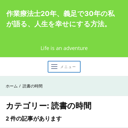
Skip
作業療法士20年、義足で30年の私
to
が語る、人生を幸せにする方法。
content
Life is an adventure
メニュー
ホーム
読書の時間
カテゴリー:
読書の時間
2 件の記事があります