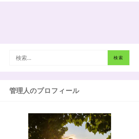
度
ま
で
に
読
み
た
い！
厳
検
選
お
索
勧
め
:
の
3
管理人のプロフィール
冊