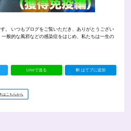
す。 いつもブログをご覧いただき、ありがとうござい
、一般的な風邪などの感染症をはじめ、私たちは一生の
Lineで送る
はてブに追加
【心
きはこちらから
と
体
の
健
康】
免