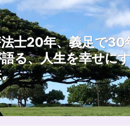
法士20年、義足で30
が語る、人生を幸せに
法。