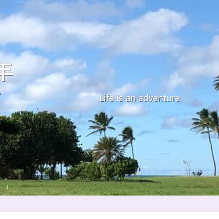
年
す
Life is an adventure