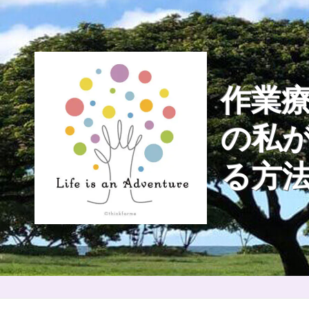
Skip
to
content
作業療
の私
る方